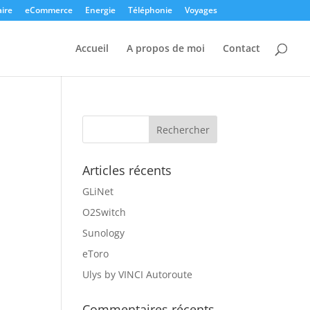
ire
eCommerce
Energie
Téléphonie
Voyages
Accueil
A propos de moi
Contact
Articles récents
GLiNet
O2Switch
Sunology
eToro
Ulys by VINCI Autoroute
Commentaires récents