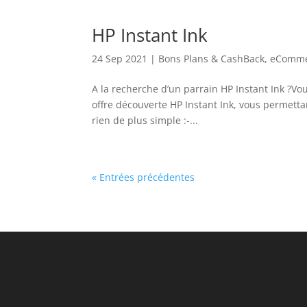
HP Instant Ink
24 Sep 2021
|
Bons Plans & CashBack
,
eComme
A la recherche d’un parrain HP Instant Ink ?Vo
offre découverte HP Instant Ink, vous permett
rien de plus simple :-...
« Entrées précédentes