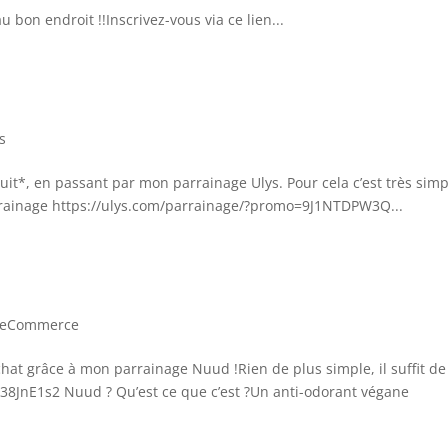
 bon endroit !!Inscrivez-vous via ce lien...
s
uit*, en passant par mon parrainage Ulys. Pour cela c’est très simp
rrainage https://ulys.com/parrainage/?promo=9J1NTDPW3Q...
eCommerce
hat grâce à mon parrainage Nuud !Rien de plus simple, il suffit de
38JnE1s2 Nuud ? Qu’est ce que c’est ?Un anti-odorant végane